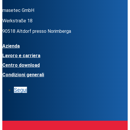
masetec GmbH
Werkstraße 18
90518 Altdorf presso Norimberga
Azienda
Lavoro e carriera
Centro download
Condizioni generali
Segui