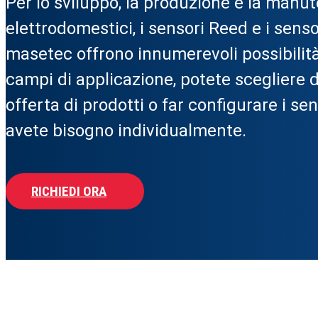
Per lo sviluppo, la produzione e la manu
elettrodomestici, i sensori Reed e i sensor
masetec offrono innumerevoli possibilità. 
campi di applicazione, potete scegliere d
offerta di prodotti o far configurare i sen
avete bisogno individualmente.
RICHIEDI ORA