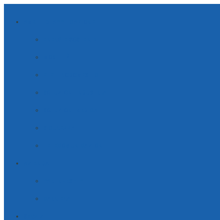
AMBITI DI APPLICAZIONE
ENERGIE SOSTENIBILI
MOBILITÀ
ELETTRODOMESTICI
SOLUZIONI INDUSTRIALI
SOLUZIONI MEDICALI
SICUREZZA
TELECOMUNICAZIONI
AZIENDA
PARTNERSHIP
CARRIERA
SERVIZI