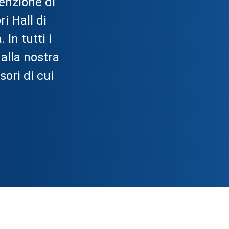
tenzione di
i Hall di
In tutti i
alla nostra
sori di cui