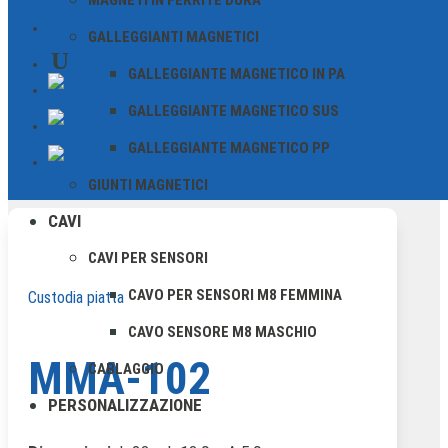
MAGNETI IN FERRITE DURA
struttura robusta e duratura.
CONTATTO
GALLEGGIANTI MAGNETICI
GALLEGGIANTE MAGNETICO IN PA
TUTTI I VANTAGGI IN SINTESI
GALLEGGIANTE MAGNETICO SUS
GALLEGGIANTE MAGNETICO PP
GIUNTI MAGNETICI
CAVI
CAVI PER SENSORI
CAVO PER SENSORI M8 FEMMINA
Custodia piatta
CAVO SENSORE M8 MASCHIO
MMA-102
CABLAGGIO
PERSONALIZZAZIONE