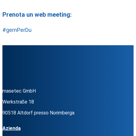
Prenota un web meeting:
#gernPerDu
masetec GmbH
Werkstraße 18
90518 Altdorf presso Norimberga
Azienda