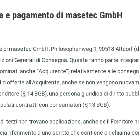
gna e pagamento di masetec GmbH
ferte di masetec GmbH, Philosophenweg 1, 90518 Altdorf (
ioni Generali di Consegna. Queste fanno parte integrante d
denominati anche “Acquirente”) relativamente alle conseg
ni o offerte all’Acquirente, anche se non vengono nuova
enditore (§ 14 BGB), una persona giuridica di diritto pubbl
ulati contratti con consumatori (§ 13 BGB).
 di terzi non trovano applicazione, anche se il Fornitore 
cia riferimento a uno scritto che contiene o richiama con