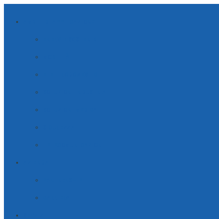
AMBITI DI APPLICAZIONE
ENERGIE SOSTENIBILI
MOBILITÀ
ELETTRODOMESTICI
SOLUZIONI INDUSTRIALI
SOLUZIONI MEDICALI
SICUREZZA
TELECOMUNICAZIONI
AZIENDA
PARTNERSHIP
CARRIERA
SERVIZI