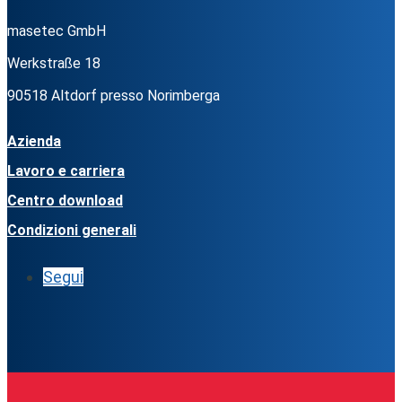
masetec GmbH
Werkstraße 18
90518 Altdorf presso Norimberga
Azienda
Lavoro e carriera
Centro download
Condizioni generali
Segui