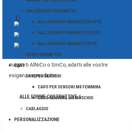
MAGNETI IN FERRITE DURA
includono il magnete completo di componenti
CONTATTO
GALLEGGIANTI MAGNETICI
non magnetici, il che semplifica notevolmente
GALLEGGIANTE MAGNETICO IN PA
l’installazione. La nostra gamma comprende
sistemi magnetici in custodie tubolari, a flangia
GALLEGGIANTE MAGNETICO SUS
e cilindriche, dotati di potenti magneti NdFeB o
GALLEGGIANTE MAGNETICO PP
in ferrite dura. Su richiesta, forniamo anche
GIUNTI MAGNETICI
magneti AlNiCo o SmCo, adatti alle vostre
CAVI
esigenze specifiche.
CAVI PER SENSORI
CAVO PER SENSORI M8 FEMMINA
ALLE FORME COSTRUTTIVE
CAVO SENSORE M8 MASCHIO
CABLAGGIO
PERSONALIZZAZIONE