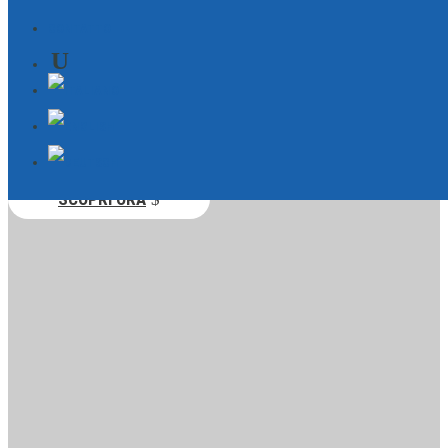
tecnologie
CONTATTO
intelligenti.
Flessibile, scalabile, pronto all’uso.
SCOPRI ORA