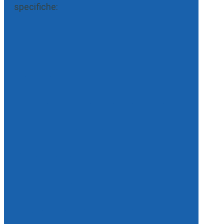
specifiche:
Sensibilità e range di misura
Segnale di uscita
Proprietà magnetiche specifiche
Tipi di connessione
Materiale dell’involucro
Dimensioni e forma
Range di temperatura operativa