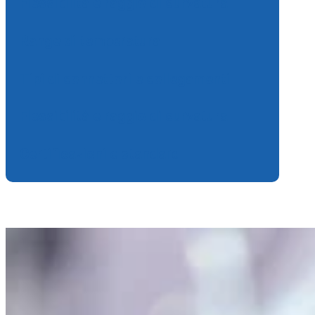
Flessibilità e raggio di curvatura
Range di temperatura
Tipi di connettori e collegamenti
Flessibilità e raggio di curvatura
Certificazioni e standard