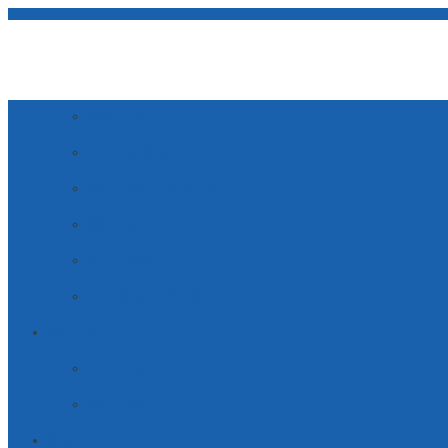
AMBITI DI APPLICAZIONE
ENERGIE SOSTENIBILI
MOBILITÀ
ELETTRODOMESTICI
SOLUZIONI INDUSTRIALI
SOLUZIONI MEDICALI
SICUREZZA
TELECOMUNICAZIONI
AZIENDA
PARTNERSHIP
Personalizzazione per
CARRIERA
SERVIZI