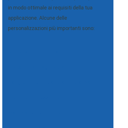
in modo ottimale ai requisiti della tua
applicazione. Alcune delle
personalizzazioni più importanti sono:
Dimensioni e forma
Sensibilità magnetica
Range di temperatura operativa
Tipi di connessione
Materiale dell’involucro
Montaggio / Modifica