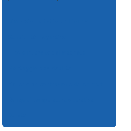
Dimensioni e fattore di forma
Sensibilità magnetica
Tipo e intensità del magnete
Montaggio e saldabilità
Materiale e costruzione dei contatti
Range di temperatura operativa
Durata