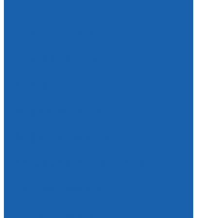
Principio di misura
Dimensioni e forma
Materiali
Range e risoluzione
Range di temperatura
Montaggio e fattore di forma
Tipi di connessione
Funzioni integrate