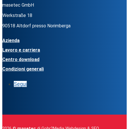
masetec GmbH
Werkstraße 18
90518 Altdorf presso Norimberga
Azienda
Lavoro e carriera
Centro download
Condizioni generali
Segui
2026 ©
masetec
di
Gohr2Media Webdesign & SEO