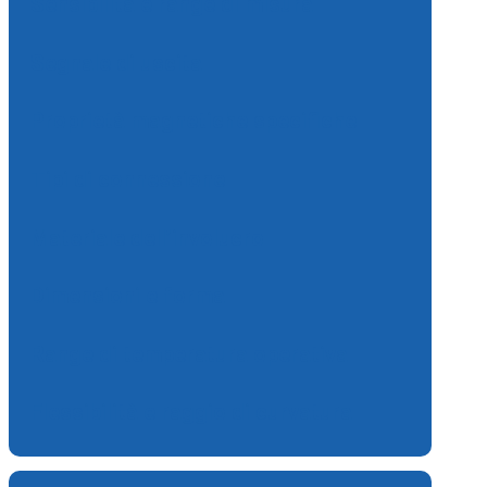
Sensibilità e range di misura
Segnale di uscita
Proprietà magnetiche specifiche
Tipi di connessione
Materiale dell’involucro
Dimensioni e forma
Range di temperatura operativa
Flessibilità e raggio di curvatura