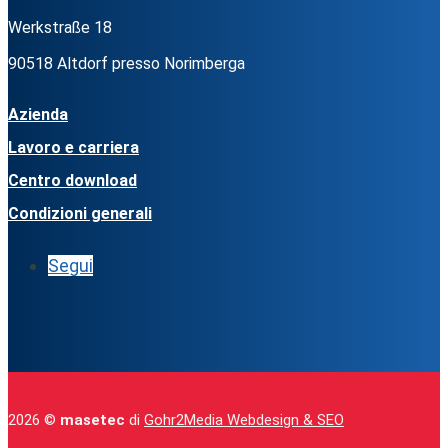
Werkstraße 18
90518 Altdorf presso Norimberga
Azienda
Lavoro e carriera
Centro download
Condizioni generali
Segui
2026 ©
masetec
di
Gohr2Media Webdesign & SEO