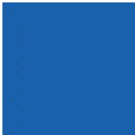
AMBITI DI APPLICAZIONE
ENERGIE SOSTENIBILI
MOBILITÀ
ELETTRODOMESTICI
SOLUZIONI INDUSTRIALI
SOLUZIONI MEDICALI
SICUREZZA
TELECOMUNICAZIONI
AZIENDA
PARTNERSHIP
CARRIERA
SERVIZI