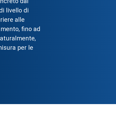
oncreto dai
 livello di
iere alle
amento, fino ad
 Naturalmente,
isura per le