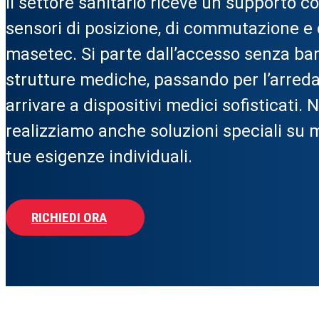
Il settore sanitario riceve un supporto c
sensori di posizione, di commutazione e di
masetec. Si parte dall’accesso senza barr
strutture mediche, passando per l’arred
arrivare a dispositivi medici sofisticati.
realizziamo anche soluzioni speciali su m
tue esigenze individuali.
RICHIEDI ORA