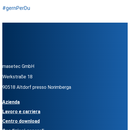
#gernPerDu
masetec GmbH
Werkstraße 18
90518 Altdorf presso Norimberga
Azienda
Lavoro e carriera
Centro download