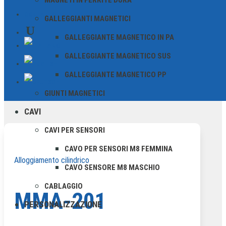
MAGNETI IN FERRITE DURA
costantemente elevata anche in condizioni
CONTATTO
GALLEGGIANTI MAGNETICI
operative difficili.
GALLEGGIANTE MAGNETICO IN PA
GALLEGGIANTE MAGNETICO SUS
TUTTI I VANTAGGI IN SINTESI
GALLEGGIANTE MAGNETICO PP
GIUNTI MAGNETICI
CAVI
CAVI PER SENSORI
CAVO PER SENSORI M8 FEMMINA
Alloggiamento cilindrico
CAVO SENSORE M8 MASCHIO
CABLAGGIO
MMA-201
PERSONALIZZAZIONE