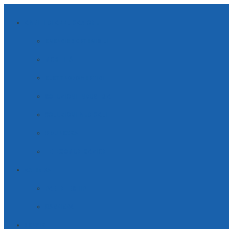
AMBITI DI APPLICAZIONE
ENERGIE SOSTENIBILI
MOBILITÀ
ELETTRODOMESTICI
SOLUZIONI INDUSTRIALI
SOLUZIONI MEDICALI
SICUREZZA
TELECOMUNICAZIONI
AZIENDA
PARTNERSHIP
CARRIERA
SERVIZI