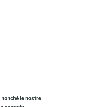
o, nonché le nostre
e e comodo.