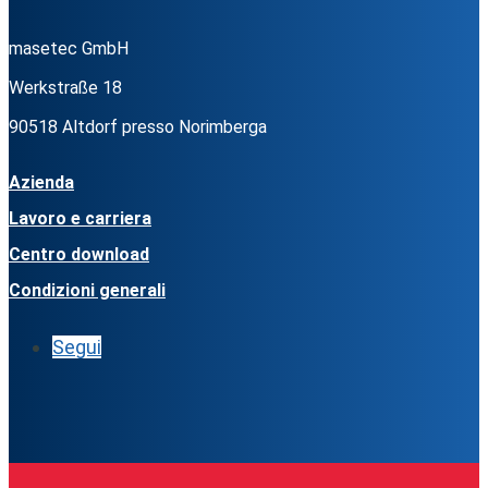
masetec GmbH
Werkstraße 18
90518 Altdorf presso Norimberga
Azienda
Lavoro e carriera
Centro download
Condizioni generali
Segui