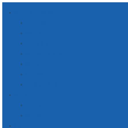
AMBITI DI APPLICAZIONE
ENERGIE SOSTENIBILI
MOBILITÀ
ELETTRODOMESTICI
SOLUZIONI INDUSTRIALI
SOLUZIONI MEDICALI
SICUREZZA
TELECOMUNICAZIONI
AZIENDA
PARTNERSHIP
CARRIERA
SERVIZI