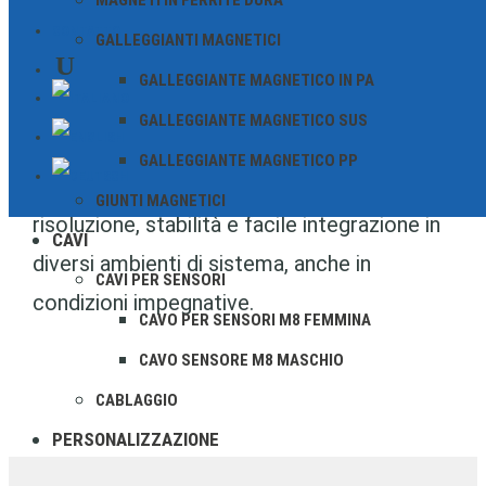
MAGNETI IN FERRITE DURA
precisione in un formato particolarmente
CONTATTO
GALLEGGIANTI MAGNETICI
compatto. Si distinguono per un’elevata
GALLEGGIANTE MAGNETICO IN PA
sensibilità, un basso consumo energetico e
GALLEGGIANTE MAGNETICO SUS
una lunga durata. Ideali per applicazioni con
GALLEGGIANTE MAGNETICO PP
spazio limitato, convincono per la loro alta
GIUNTI MAGNETICI
risoluzione, stabilità e facile integrazione in
CAVI
diversi ambienti di sistema, anche in
CAVI PER SENSORI
condizioni impegnative.
CAVO PER SENSORI M8 FEMMINA
CAVO SENSORE M8 MASCHIO
CABLAGGIO
PERSONALIZZAZIONE