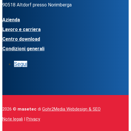
90518 Altdorf presso Norimberga
Azienda
Lavoro e carriera
Centro download
Condizioni generali
Segui
2026 ©
masetec
di
Gohr2Media Webdesign & SEO
Note legali
|
Privacy