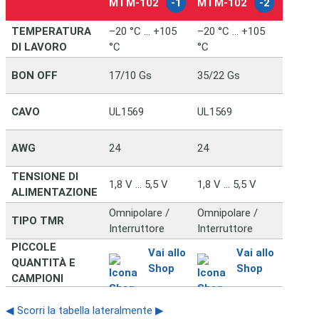
MTM-102
-1
MTM-102
-2
MTM-
TEMPERATURA
–20 °C … +105
–20 °C … +105
–20 °C
DI LAVORO
°C
°C
°C
BON OFF
17/10 Gs
35/22 Gs
5/4 Gs
CAVO
UL1569
UL1569
UL156
AWG
24
24
24
TENSIONE DI
1,8 V … 5,5 V
1,8 V … 5,5 V
1,8 V …
ALIMENTAZIONE
Omnipolare /
Omnipolare /
Omnipo
TIPO TMR
Interruttore
Interruttore
Interru
PICCOLE
Vai allo
Vai allo
QUANTITÀ E
Shop
Shop
CAMPIONI
◀ Scorri la tabella lateralmente ▶