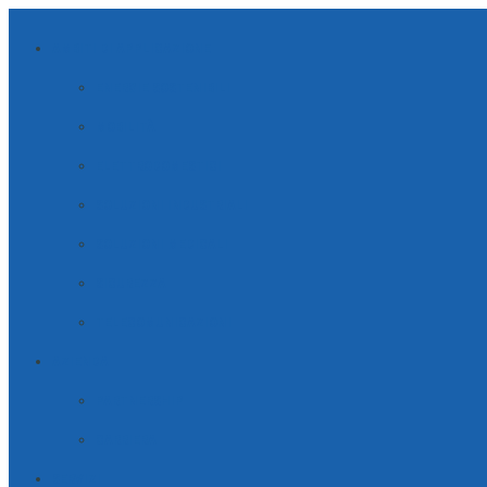
AMBITI DI APPLICAZIONE
ENERGIE SOSTENIBILI
MOBILITÀ
ELETTRODOMESTICI
SOLUZIONI INDUSTRIALI
SOLUZIONI MEDICALI
SICUREZZA
TELECOMUNICAZIONI
AZIENDA
PARTNERSHIP
CARRIERA
SERVIZI