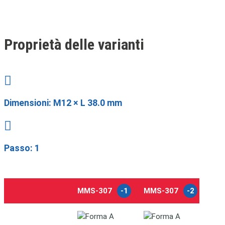
Proprietà delle varianti

Dimensioni:
M12 × L 38.0 mm

Passo: 1
MMS-307
-1
MMS-307
-2
MMS