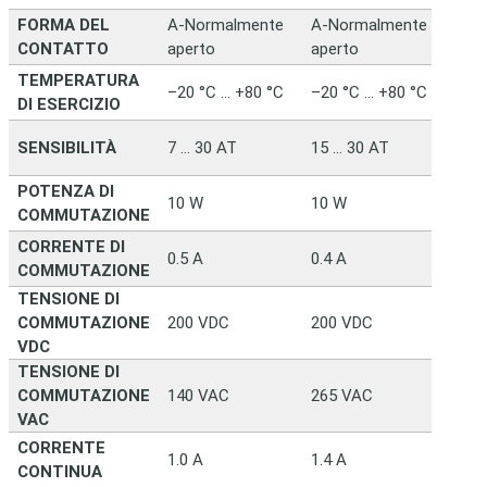
FORMA DEL
A-Normalmente
A-Normalmente
A-No
CONTATTO
aperto
aperto
apert
TEMPERATURA
–20 °C … +80 °C
–20 °C … +80 °C
–20 °
DI ESERCIZIO
SENSIBILITÀ
7 … 30 AT
15 … 30 AT
15 … 
POTENZA DI
10 W
10 W
50 W
COMMUTAZIONE
CORRENTE DI
0.5 A
0.4 A
1.0 A
COMMUTAZIONE
TENSIONE DI
COMMUTAZIONE
200 VDC
200 VDC
250 
VDC
TENSIONE DI
COMMUTAZIONE
140 VAC
265 VAC
265 
VAC
CORRENTE
1.0 A
1.4 A
3.0 A
CONTINUA