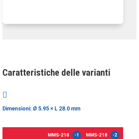
Caratteristiche delle varianti

Dimensioni:
Ø 5.95 × L 28.0 mm
MMS-218
-1
MMS-218
-2
MMS-