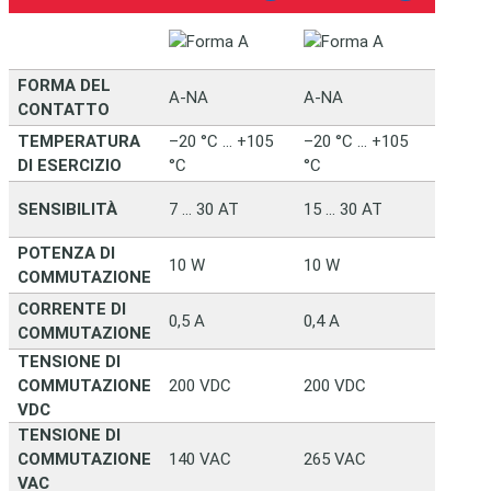
FORMA DEL
A-NA
A-NA
A-NA
CONTATTO
TEMPERATURA
–20 °C … +105
–20 °C … +105
–20 °C
DI ESERCIZIO
°C
°C
°C
SENSIBILITÀ
7 … 30 AT
15 … 30 AT
15 … 4
POTENZA DI
10 W
10 W
50 W
COMMUTAZIONE
CORRENTE DI
0,5 A
0,4 A
1,0 A
COMMUTAZIONE
TENSIONE DI
COMMUTAZIONE
200 VDC
200 VDC
250 V
VDC
TENSIONE DI
COMMUTAZIONE
140 VAC
265 VAC
265 V
VAC