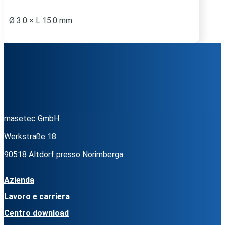
Ø 3.0 × L 15.0 mm
masetec GmbH
Werkstraße 18
90518 Altdorf presso Norimberga
Azienda
Lavoro e carriera
Centro download