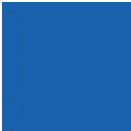
AMBITI DI APPLICAZIONE
ENERGIE SOSTENIBILI
MOBILITÀ
ELETTRODOMESTICI
SOLUZIONI INDUSTRIALI
SOLUZIONI MEDICALI
SICUREZZA
TELECOMUNICAZIONI
AZIENDA
PARTNERSHIP
CARRIERA
SERVIZI