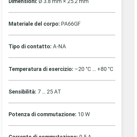
Dimensioni:
Ø 3.8 mm × 25.2 mm
Materiale del corpo:
PA66GF
Tipo di contatto:
A-NA
Temperatura di esercizio:
–20 °C … +80 °C
Sensibilità:
7 … 25 AT
Potenza di commutazione:
10 W
Corrente di commutazione:
0.5 A