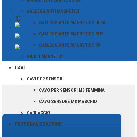
MAGNETI IN FERRITE DURA
soluzione affidabile per applicazioni
CONTATTO
GALLEGGIANTI MAGNETICI
industriali con fori filettati, garantendo
GALLEGGIANTE MAGNETICO IN PA
operazioni di commutazione precise e un
GALLEGGIANTE MAGNETICO SUS
montaggio semplice.
GALLEGGIANTE MAGNETICO PP
GIUNTI MAGNETICI
CAVI
CAVI PER SENSORI
CAVO PER SENSORI M8 FEMMINA
CAVO SENSORE M8 MASCHIO
CABLAGGIO
PERSONALIZZAZIONE