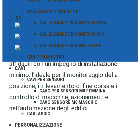
MAGNETI IN FERRITE DURA
particolarmente semplice nei sistemi
CONTATTO
GALLEGGIANTI MAGNETICI
esistenti e sono ideali per le applicazioni in
GALLEGGIANTE MAGNETICO IN PA
cui è preferibile un collegamento via cavo
GALLEGGIANTE MAGNETICO SUS
diretto.
GALLEGGIANTE MAGNETICO PP
Offrono operazioni di commutazione
GIUNTI MAGNETICI
affidabili con un impegno di installazione
CAVI
minimo: l’ideale per il monitoraggio della
CAVI PER SENSORI
posizione, il rilevamento di fine corsa e il
CAVO PER SENSORI M8 FEMMINA
controllo di macchine, azionamenti e
CAVO SENSORE M8 MASCHIO
nell’automazione degli edifici.
CABLAGGIO
PERSONALIZZAZIONE