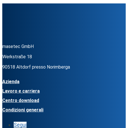
masetec GmbH
Werkstraße 18
90518 Altdorf presso Norimberga
Azienda
Lavoro e carriera
Centro download
Condizioni generali
Segui