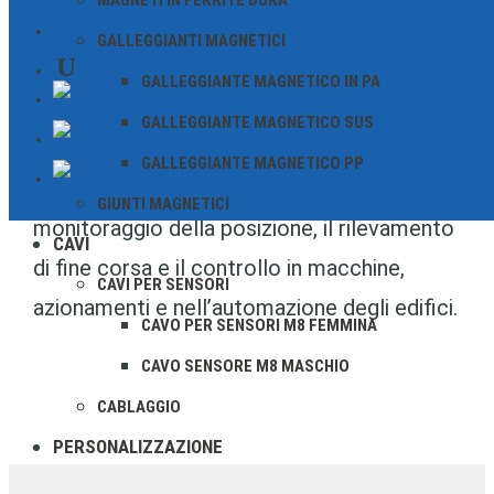
MAGNETI IN FERRITE DURA
particolarmente semplice nei sistemi
CONTATTO
GALLEGGIANTI MAGNETICI
esistenti e sono ideali per applicazioni in cui
GALLEGGIANTE MAGNETICO IN PA
si preferisce un collegamento via cavo
GALLEGGIANTE MAGNETICO SUS
diretto. Offrono commutazioni affidabili con
GALLEGGIANTE MAGNETICO PP
un’installazione minima – perfetti per il
GIUNTI MAGNETICI
monitoraggio della posizione, il rilevamento
CAVI
di fine corsa e il controllo in macchine,
CAVI PER SENSORI
azionamenti e nell’automazione degli edifici.
CAVO PER SENSORI M8 FEMMINA
CAVO SENSORE M8 MASCHIO
CABLAGGIO
PERSONALIZZAZIONE