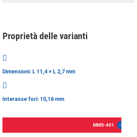
Proprietà delle varianti

Dimensioni:
L 11,4 × L 2,7 mm

Interasse fori: 10,16 mm
MMS-401
-1