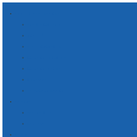
AMBITI DI APPLICAZIONE
ENERGIE SOSTENIBILI
MOBILITÀ
ELETTRODOMESTICI
SOLUZIONI INDUSTRIALI
SOLUZIONI MEDICALI
SICUREZZA
TELECOMUNICAZIONI
AZIENDA
PARTNERSHIP
CARRIERA
SERVIZI