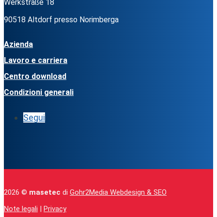
Werkstraße 18
90518 Altdorf presso Norimberga
Azienda
Lavoro e carriera
Centro download
Condizioni generali
Segui
2026 ©
masetec
di
Gohr2Media Webdesign & SEO
Note legali
|
Privacy