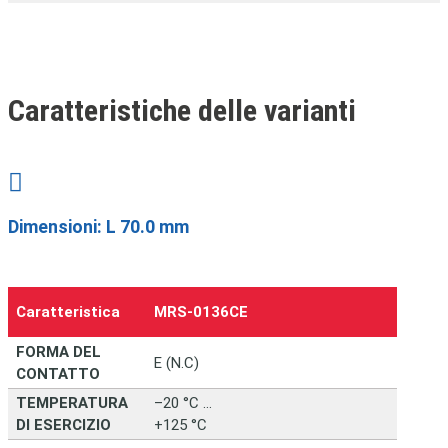
Caratteristiche delle varianti

Dimensioni: L 70.0 mm
Caratteristica
MRS‑0136CE
FORMA DEL
E (N.C)
CONTATTO
TEMPERATURA
–20 °C …
DI ESERCIZIO
+125 °C