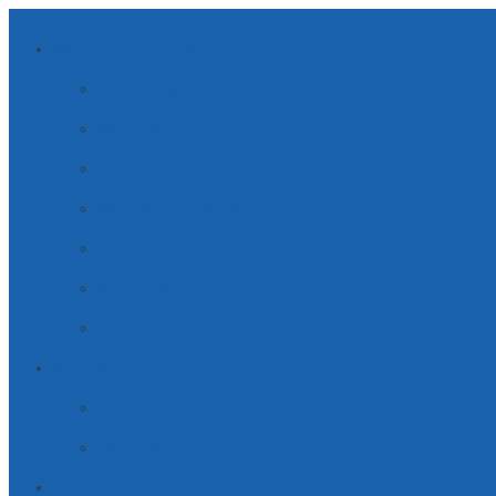
AMBITI DI APPLICAZIONE
ENERGIE SOSTENIBILI
MOBILITÀ
ELETTRODOMESTICI
SOLUZIONI INDUSTRIALI
SOLUZIONI MEDICALI
SICUREZZA
TELECOMUNICAZIONI
AZIENDA
PARTNERSHIP
CARRIERA
SERVIZI