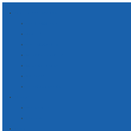
AMBITI DI APPLICAZIONE
ENERGIE SOSTENIBILI
MOBILITÀ
ELETTRODOMESTICI
SOLUZIONI INDUSTRIALI
SOLUZIONI MEDICALI
SICUREZZA
TELECOMUNICAZIONI
AZIENDA
PARTNERSHIP
CARRIERA
SERVIZI