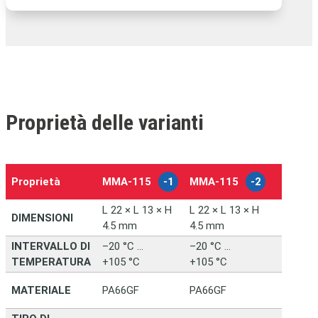
Proprietà delle varianti
Proprietà
MMA‑115
-1
MMA‑115
-2
–
L 22 × L 13 × H
L 22 × L 13 × H
DIMENSIONI
4.5 mm
4.5 mm
INTERVALLO DI
–20 °C …
–20 °C …
TEMPERATURA
+105 °C
+105 °C
MATERIALE
PA66GF
PA66GF