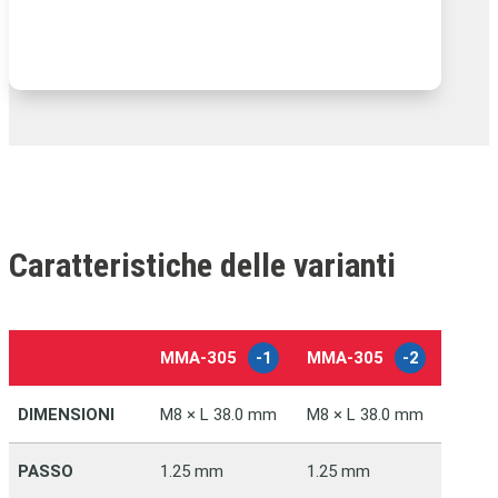
Caratteristiche delle varianti
MMA‑305
-1
MMA‑305
-2
-
DIMENSIONI
M8 × L 38.0 mm
M8 × L 38.0 mm
PASSO
1.25 mm
1.25 mm