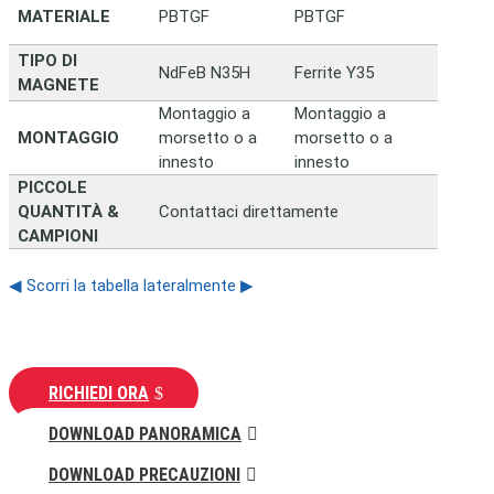
MATERIALE
PBTGF
PBTGF
TIPO DI
NdFeB N35H
Ferrite Y35
MAGNETE
Montaggio a
Montaggio a
MONTAGGIO
morsetto o a
morsetto o a
innesto
innesto
PICCOLE
QUANTITÀ &
Contattaci direttamente
CAMPIONI
◀ Scorri la tabella lateralmente ▶
RICHIEDI ORA
DOWNLOAD PANORAMICA
DOWNLOAD PRECAUZIONI