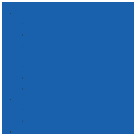
AMBITI DI APPLICAZIONE
ENERGIE SOSTENIBILI
MOBILITÀ
ELETTRODOMESTICI
SOLUZIONI INDUSTRIALI
SOLUZIONI MEDICALI
SICUREZZA
TELECOMUNICAZIONI
AZIENDA
PARTNERSHIP
CARRIERA
SERVIZI