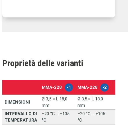
Proprietà delle varianti
MMA-228
-1
MMA-228
-2
–
Ø 3,5 × L 18,0
Ø 3,5 × L 18,0
DIMENSIONI
mm
mm
INTERVALLO DI
–20 °C … +105
–20 °C … +105
TEMPERATURA
°C
°C