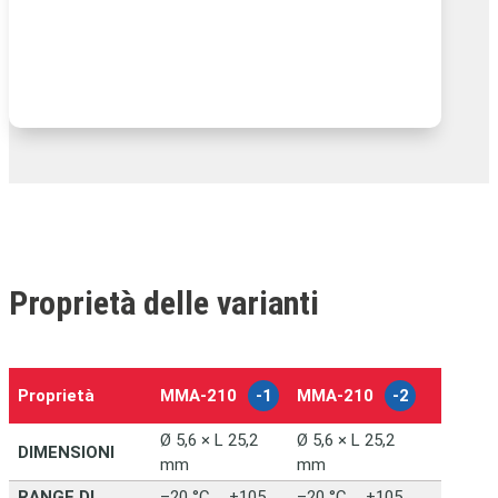
Proprietà delle varianti
Proprietà
MMA-210
-1
MMA-210
-2
–
Ø 5,6 × L 25,2
Ø 5,6 × L 25,2
DIMENSIONI
mm
mm
RANGE DI
–20 °C … +105
–20 °C … +105