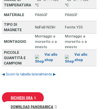
TEMPERATURA
°C
°C
MATERIALE
PA66GF
PA66GF
TIPO DI
NdFeB N35H
Ferrite Y35
MAGNETE
Montaggio a
Montaggio a
MONTAGGIO
morsetto o a
morsetto o a
innesto
innesto
PICCOLE
Vai allo
Vai allo
QUANTITÀ E
shop
shop
CAMPIONI
◀ Scorri la tabella lateralmente ▶
RICHIEDI ORA
DOWNLOAD PANORAMICA