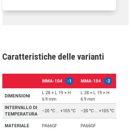
Caratteristiche delle varianti
MMA‑104
-1
MMA‑104
-2
-
L 28 × L 19 × H
L 28 × L 19 × H
DIMENSIONI
6.9 mm
6.9 mm
INTERVALLO DI
–20 °C … +105 °C
–20 °C … +105 °C
TEMPERATURA
MATERIALE
PA66GF
PA66GF