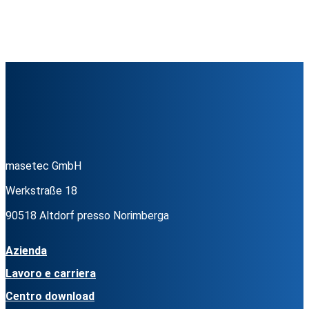
masetec GmbH
Werkstraße 18
90518 Altdorf presso Norimberga
Azienda
Lavoro e carriera
Centro download