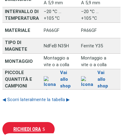
A 5,9 mm
A 5,9 mm
INTERVALLO DI
–20 °C …
–20 °C …
TEMPERATURA
+105 °C
+105 °C
MATERIALE
PA66GF
PA66GF
TIPO DI
NdFeB N35H
Ferrite Y35
MAGNETE
Montaggio a
Montaggio a
MONTAGGIO
vite o a colla
vite o a colla
PICCOLE
Vai
Vai
QUANTITÀ E
allo
allo
CAMPIONI
shop
shop
◀ Scorri lateralmente la tabella ▶
RICHIEDI ORA