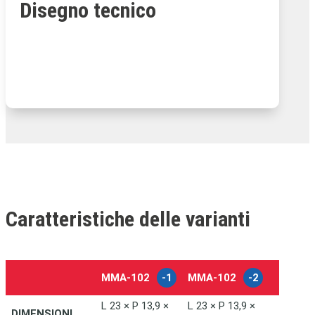
Disegno tecnico
Caratteristiche delle varianti
MMA‑102
-1
MMA‑102
-2
-
L 23 × P 13,9 ×
L 23 × P 13,9 ×
DIMENSIONI