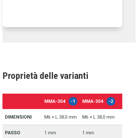
Proprietà delle varianti
MMA‑304
-1
MMA‑304
-2
-
DIMENSIONI
M6 × L 38,0 mm
M6 × L 38,0 mm
PASSO
1 mm
1 mm