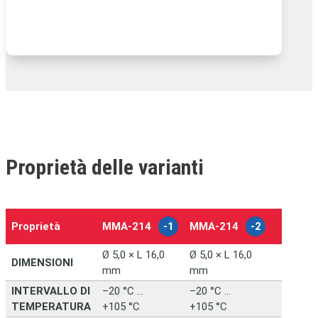
Proprietà delle varianti
Proprietà
MMA‑214
-1
MMA‑214
-2
–
Ø 5,0 × L 16,0
Ø 5,0 × L 16,0
DIMENSIONI
mm
mm
INTERVALLO DI
–20 °C …
–20 °C …
TEMPERATURA
+105 °C
+105 °C