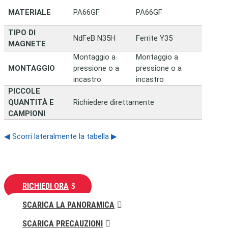
MATERIALE
PA66GF
PA66GF
TIPO DI
NdFeB N35H
Ferrite Y35
MAGNETE
Montaggio a
Montaggio a
MONTAGGIO
pressione o a
pressione o a
incastro
incastro
PICCOLE
QUANTITÀ E
Richiedere direttamente
CAMPIONI
◀ Scorri lateralmente la tabella ▶
RICHIEDI ORA
SCARICA LA PANORAMICA
SCARICA PRECAUZIONI