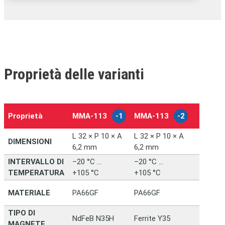
Proprietà delle varianti
Proprietà
MMA‑113
-1
MMA‑113
-2
–
L 32 × P 10 × A
L 32 × P 10 × A
DIMENSIONI
6,2 mm
6,2 mm
INTERVALLO DI
–20 °C …
–20 °C …
TEMPERATURA
+105 °C
+105 °C
MATERIALE
PA66GF
PA66GF
TIPO DI
NdFeB N35H
Ferrite Y35
MAGNETE