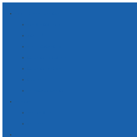
AMBITI DI APPLICAZIONE
ENERGIE SOSTENIBILI
MOBILITÀ
ELETTRODOMESTICI
SOLUZIONI INDUSTRIALI
SOLUZIONI MEDICALI
SICUREZZA
TELECOMUNICAZIONI
AZIENDA
PARTNERSHIP
CARRIERA
SERVIZI