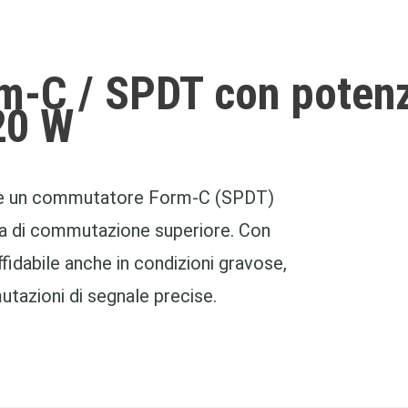
m-C / SPDT con potenz
20 W
0 è un commutatore Form-C (SPDT)
za di commutazione superiore. Con
idabile anche in condizioni gravose,
mutazioni di segnale precise.