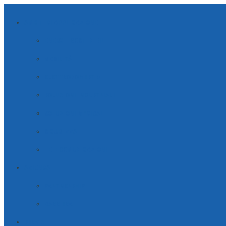
AMBITI DI APPLICAZIONE
ENERGIE SOSTENIBILI
MOBILITÀ
ELETTRODOMESTICI
SOLUZIONI INDUSTRIALI
SOLUZIONI MEDICALI
SICUREZZA
TELECOMUNICAZIONI
AZIENDA
PARTNERSHIP
CARRIERA
SERVIZI