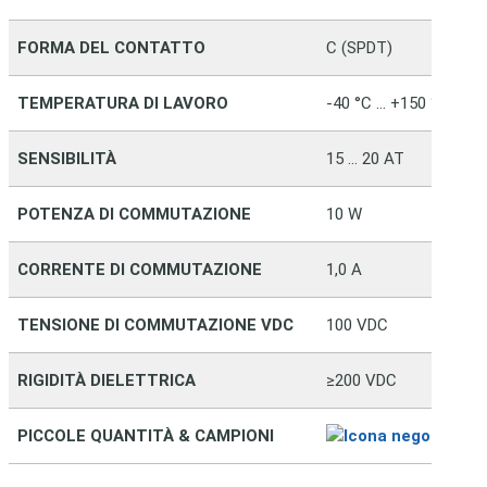
FORMA DEL CONTATTO
C (SPDT)
TEMPERATURA DI LAVORO
-40 °C … +150 °C
SENSIBILITÀ
15 … 20 AT
POTENZA DI COMMUTAZIONE
10 W
CORRENTE DI COMMUTAZIONE
1,0 A
TENSIONE DI COMMUTAZIONE VDC
100 VDC
RIGIDITÀ DIELETTRICA
≥200 VDC
Vai 
PICCOLE QUANTITÀ & CAMPIONI