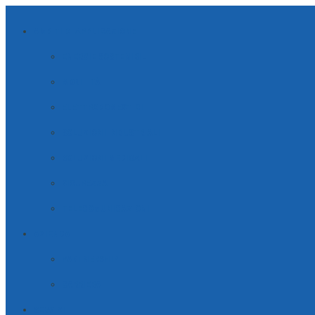
AMBITI DI APPLICAZIONE
ENERGIE SOSTENIBILI
MOBILITÀ
ELETTRODOMESTICI
SOLUZIONI INDUSTRIALI
SOLUZIONI MEDICALI
SICUREZZA
TELECOMUNICAZIONI
AZIENDA
PARTNERSHIP
CARRIERA
SERVIZI