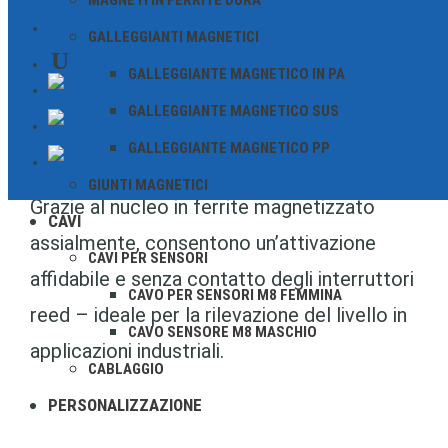
MAGNETI IN FERRITE DURA
galleggianti magnetici compatti in acciaio
CONTATTO
GALLEGGIANTI MAGNETICI
inossidabile (SUS304 e SUS316L), sviluppati
GALLEGGIANTE MAGNETICO IN PA
appositamente per l’uso in ambienti
GALLEGGIANTE MAGNETICO SUS
aggressivi e a temperature ambiente
GALLEGGIANTE MAGNETICO PP
elevate.
GIUNTI MAGNETICI
Grazie al nucleo in ferrite magnetizzato
CAVI
assialmente, consentono un’attivazione
CAVI PER SENSORI
affidabile e senza contatto degli interruttori
CAVO PER SENSORI M8 FEMMINA
reed – ideale per la rilevazione del livello in
CAVO SENSORE M8 MASCHIO
applicazioni industriali.
CABLAGGIO
PERSONALIZZAZIONE