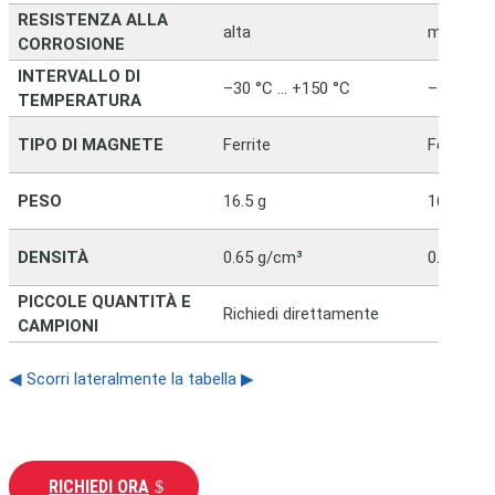
RESISTENZA ALLA
alta
molto al
CORROSIONE
INTERVALLO DI
–30 °C … +150 °C
–30 °C …
TEMPERATURA
TIPO DI MAGNETE
Ferrite
Ferrite
PESO
16.5 g
16.5 g
DENSITÀ
0.65 g/cm³
0.65 g/c
PICCOLE QUANTITÀ E
Richiedi direttamente
CAMPIONI
◀ Scorri lateralmente la tabella ▶
RICHIEDI ORA