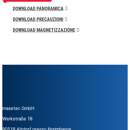
DOWNLOAD PANORAMICA
DOWNLOAD PRECAUZIONI
DOWNLOAD MAGNETIZZAZIONE
masetec GmbH
Werkstraße 18
90518 Altdorf presso Norimberga