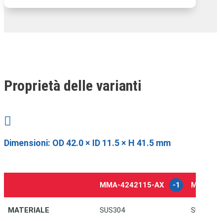
Proprietà delle varianti

Dimensioni:
OD 42.0 × ID 11.5 × H 41.5 mm
MMA-4242115-AX
-1
MMA-42
MATERIALE
SUS304
SUS316L