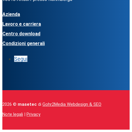
Azienda
Lavoro e carriera
Centro download
Condizioni generali
Segui
2026 ©
masetec
di
Gohr2Media Webdesign & SEO
Note legali
|
Privacy