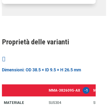
Proprietà delle varianti

Dimensioni:
OD 38.5 × ID 9.5 × H 26.5 mm
MMA-3826095-AX
-1
MMA-38
MATERIALE
SUS304
SUS316L