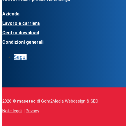
Azienda
Lavoro e carriera
Centro download
Condizioni generali
Segui
2026 ©
masetec
di
Gohr2Media Webdesign & SEO
Note legali
|
Privacy