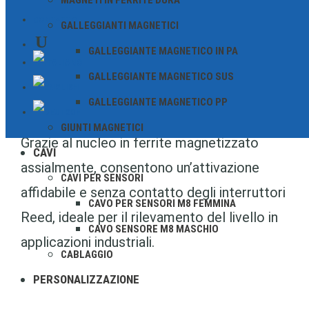
MAGNETI IN FERRITE DURA
robusti galleggianti magnetici in acciaio
CONTATTO
GALLEGGIANTI MAGNETICI
inossidabile (SUS304 e SUS316L), sviluppati
GALLEGGIANTE MAGNETICO IN PA
specificamente per l’uso in ambienti
GALLEGGIANTE MAGNETICO SUS
aggressivi e in condizioni di temperatura
GALLEGGIANTE MAGNETICO PP
impegnative.
GIUNTI MAGNETICI
Grazie al nucleo in ferrite magnetizzato
CAVI
assialmente, consentono un’attivazione
CAVI PER SENSORI
affidabile e senza contatto degli interruttori
CAVO PER SENSORI M8 FEMMINA
Reed, ideale per il rilevamento del livello in
CAVO SENSORE M8 MASCHIO
applicazioni industriali.
CABLAGGIO
PERSONALIZZAZIONE