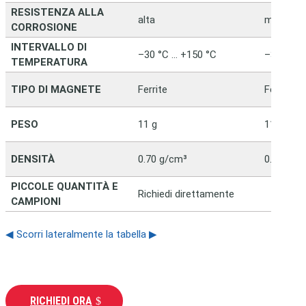
RESISTENZA ALLA
alta
molto al
CORROSIONE
INTERVALLO DI
–30 °C … +150 °C
–30 °C …
TEMPERATURA
TIPO DI MAGNETE
Ferrite
Ferrite
PESO
11 g
11 g
DENSITÀ
0.70 g/cm³
0.70 g/c
PICCOLE QUANTITÀ E
Richiedi direttamente
CAMPIONI
◀ Scorri lateralmente la tabella ▶
RICHIEDI ORA