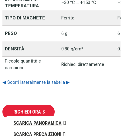
–30 °C … +150 °C
–30 °C …
TEMPERATURA
TIPO DI MAGNETE
Ferrite
Ferrite
PESO
6 g
6 g
DENSITÀ
0.80 g/cm³
0.80 g/c
Piccole quantità e
Richiedi direttamente
campioni
◀ Scorri lateralmente la tabella ▶
RICHIEDI ORA
SCARICA PANORAMICA
SCARICA PRECAUZIONI