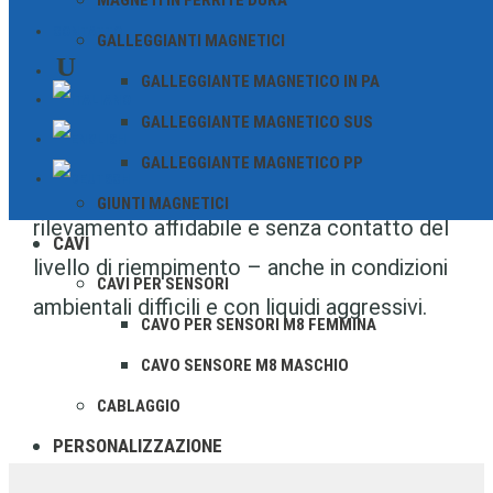
MAGNETI IN FERRITE DURA
galleggianti magnetici di alta qualità in
CONTATTO
GALLEGGIANTI MAGNETICI
acciaio inossidabile (SUS), che si
GALLEGGIANTE MAGNETICO IN PA
distinguono per resistenza alla corrosione,
GALLEGGIANTE MAGNETICO SUS
durata e precisione. In combinazione con
GALLEGGIANTE MAGNETICO PP
interruttori reed appropriati, consentono un
GIUNTI MAGNETICI
rilevamento affidabile e senza contatto del
CAVI
livello di riempimento – anche in condizioni
CAVI PER SENSORI
ambientali difficili e con liquidi aggressivi.
CAVO PER SENSORI M8 FEMMINA
CAVO SENSORE M8 MASCHIO
CABLAGGIO
PERSONALIZZAZIONE