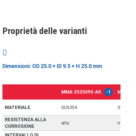
Proprietà delle varianti

Dimensioni:
OD 25.0 × ID 9.5 × H 25.0 mm
MMA-2525095-AX
-1
MMA-25
MATERIALE
SUS304
SUS316L
RESISTENZA ALLA
alta
molto al
CORROSIONE
INTERVALLO DI