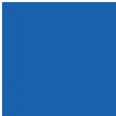
AMBITI DI APPLICAZIONE
ENERGIE SOSTENIBILI
MOBILITÀ
ELETTRODOMESTICI
SOLUZIONI INDUSTRIALI
SOLUZIONI MEDICALI
SICUREZZA
TELECOMUNICAZIONI
AZIENDA
PARTNERSHIP
CARRIERA
SERVIZI