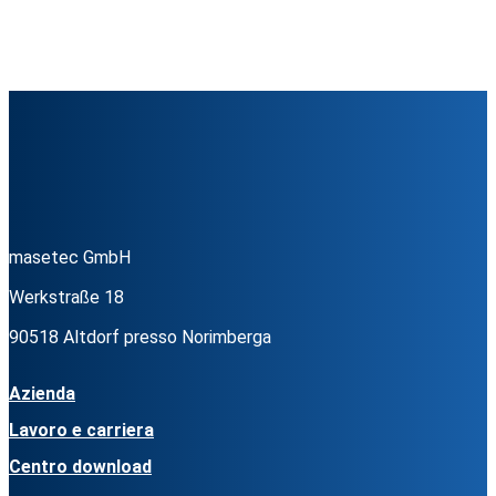
masetec GmbH
Werkstraße 18
90518 Altdorf presso Norimberga
Azienda
Lavoro e carriera
Centro download