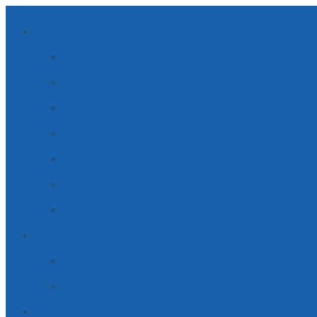
AMBITI DI APPLICAZIONE
ENERGIE SOSTENIBILI
MOBILITÀ
ELETTRODOMESTICI
SOLUZIONI INDUSTRIALI
SOLUZIONI MEDICALI
SICUREZZA
TELECOMUNICAZIONI
AZIENDA
PARTNERSHIP
CARRIERA
SERVIZI