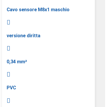
Cavo sensore M8x1 maschio

versione diritta

0,34 mm²

PVC
