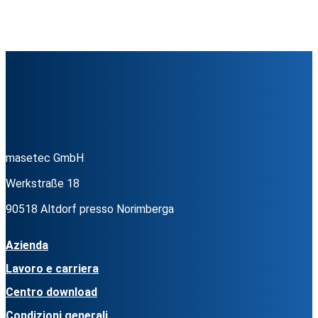
masetec GmbH
Werkstraße 18
90518 Altdorf presso Norimberga
Azienda
Lavoro e carriera
Centro download
Condizioni generali