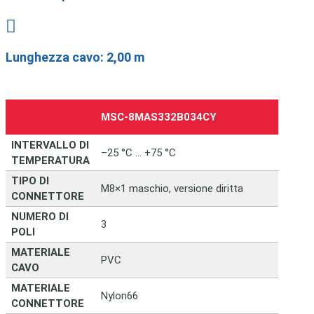

Lunghezza cavo: 2,00 m
MSC‑8MAS332B034CY
INTERVALLO DI
–25 °C … +75 °C
TEMPERATURA
TIPO DI
M8×1 maschio, versione diritta
CONNETTORE
NUMERO DI
3
POLI
MATERIALE
PVC
CAVO
MATERIALE
Nylon66
CONNETTORE