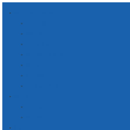
AMBITI DI APPLICAZIONE
ENERGIE SOSTENIBILI
MOBILITÀ
ELETTRODOMESTICI
SOLUZIONI INDUSTRIALI
SOLUZIONI MEDICALI
SICUREZZA
TELECOMUNICAZIONI
AZIENDA
PARTNERSHIP
CARRIERA
SERVIZI