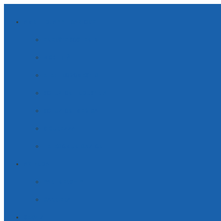
AMBITI DI APPLICAZIONE
ENERGIE SOSTENIBILI
MOBILITÀ
ELETTRODOMESTICI
SOLUZIONI INDUSTRIALI
SOLUZIONI MEDICALI
SICUREZZA
TELECOMUNICAZIONI
AZIENDA
PARTNERSHIP
CARRIERA
SERVIZI